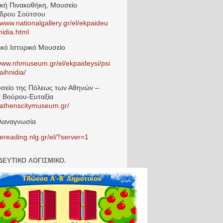
ική Πινακοθήκη, Μουσείο
νδρου Σούτσου
/www.nationalgallery.gr/el/ekpaideu
nidia.html
ικό Ιστορικό Μουσείο
/www.nhmuseum.gr/el/ekpaideysi/psi
aihnidia/
σείο της Πόλεως των Αθηνών –
 Βούρου-Ευταξία
//athenscitymuseum.gr/
λαναγνωσία
/ereading.nlg.gr/el/?server=1
ΔΕΥΤΙΚΌ ΛΟΓΙΣΜΙΚΌ.