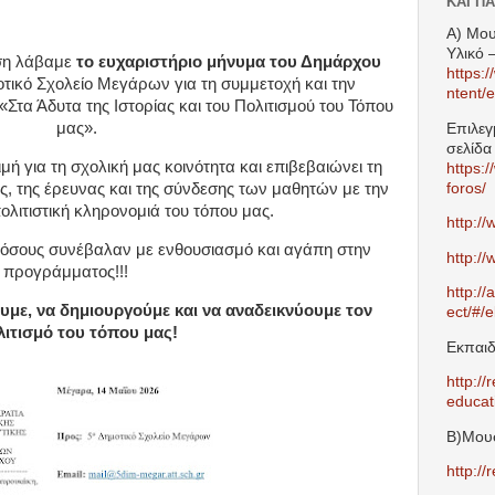
ΚΑΙ ΠΑ
Α) Μου
Υλικό 
ηση λάβαμε
το ευχαριστήριο μήνυμα του Δημάρχου
https:
οτικό Σχολείο Μεγάρων για τη συμμετοχή και την
ntent/e
τα Άδυτα της Ιστορίας και του Πολιτισμού του Τόπου
μας».
Επιλεγ
σελίδα
ή για τη σχολική μας κοινότητα και επιβεβαιώνει τη
https:
foros/
ς, της έρευνας και της σύνδεσης των μαθητών με την
πολιτιστική κληρονομιά του τόπου μας.
http
://
 όσους συνέβαλαν με ενθουσιασμό και αγάπη στην
http
://
 προγράμματος!!!
http
://
a
υμε, να δημιουργούμε και να αναδεικνύουμε τον
ect
/#/
e
ιτισμό του τόπου μας!
Εκπαιδ
http://
educat
Β)Μουσ
http://