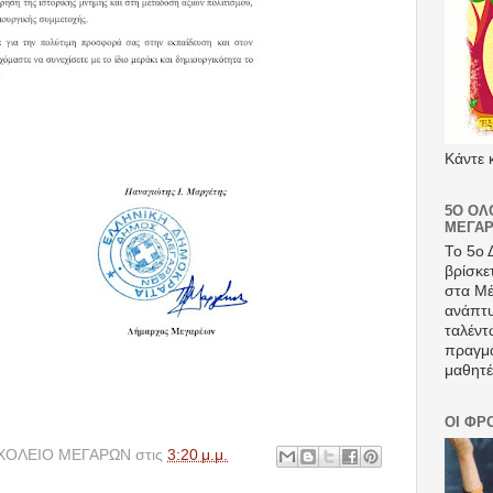
Κάντε 
5Ο ΟΛ
ΜΕΓΆΡ
Το 5ο 
βρίσκε
στα Μέ
ανάπτυ
ταλέντ
πραγμα
μαθητέ
ΟΙ ΦΡ
ΧΟΛΕΙΟ ΜΕΓΑΡΩΝ
στις
3:20 μ.μ.