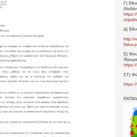
Γ) Εθν
Αλεξά
https:/
si/paih
Δ) Εθν
http:/
fiaka-p
Ε) Μου
Ίδρυμα
https:
ΣΤ) Φι
https:/
ΕΚΠΑΙ