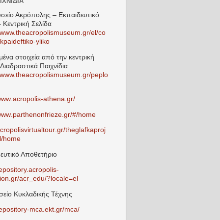
ΙΧΝΊΔΙΑ
σείο Ακρόπολης – Εκπαιδευτικό
– Κεντρική Σελίδα
//www.theacropolismuseum.gr/el/co
kpaideftiko-yliko
μένα στοιχεία από την κεντρική
 Διαδραστικά Παιχνίδια
//www.theacropolismuseum.gr/peplo
www
.
acropolis
-
athena
.
gr
/
www
.
parthenonfrieze
.
gr
/#/
home
cropolisvirtualtour
.
gr
/
theglafkaproj
l
/
home
ευτικό Αποθετήριο
repository.acropolis-
ion.gr/acr_edu/?locale=el
είο Κυκλαδικής Τέχνης
repository-mca.ekt.gr/mca/